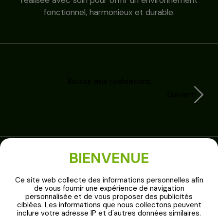
fonctionnel, harmonieux et durable.
Retour aux realisations
Suivant
BIENVENUE
Ce site web collecte des informations personnelles afin
de vous fournir une expérience de navigation
personnalisée et de vous proposer des publicités
ciblées. Les informations que nous collectons peuvent
Parlez-nous de votre
inclure votre adresse IP et d'autres données similaires.